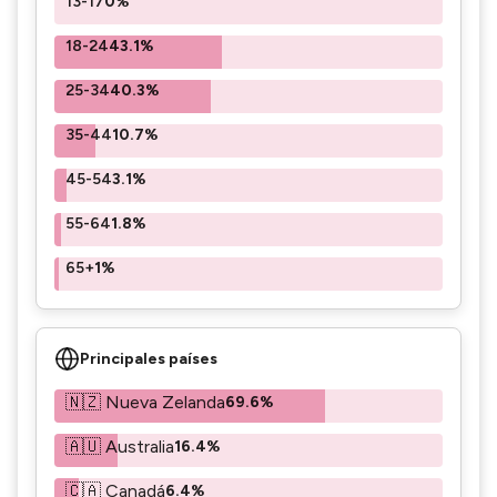
13-17
0%
18-24
43.1%
25-34
40.3%
35-44
10.7%
45-54
3.1%
55-64
1.8%
65+
1%
Principales países
🇳🇿 Nueva Zelanda
69.6%
🇦🇺 Australia
16.4%
🇨🇦 Canadá
6.4%