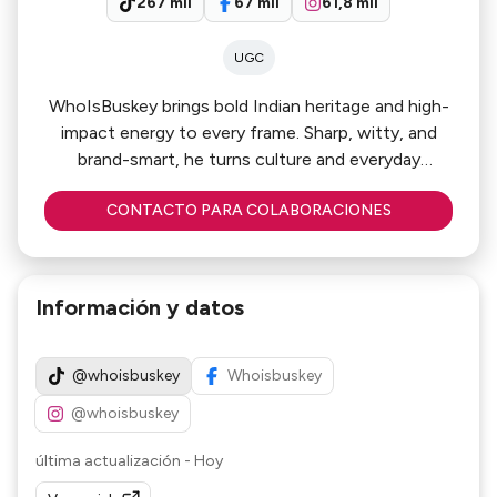
267 mil
67 mil
61,8 mil
UGC
WhoIsBuskey brings bold Indian heritage and high-
impact energy to every frame. Sharp, witty, and
brand-smart, he turns culture and everyday
moments into scroll-stopping content that
CONTACTO PARA COLABORACIONES
connects fast. Relatable yet distinctive, he blends
charisma with clever storytelling to deliver content
that feels authentic — and converts attention
into influence.
Información y datos
@whoisbuskey
Whoisbuskey
@whoisbuskey
última actualización
-
Hoy