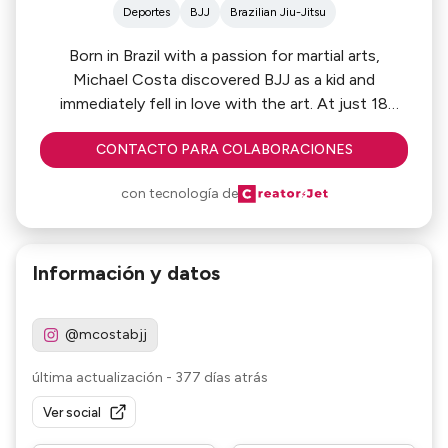
Deportes
BJJ
Brazilian Jiu-Jitsu
Born in Brazil with a passion for martial arts,
Michael Costa discovered BJJ as a kid and
immediately fell in love with the art. At just 18
years old, Michael became an IBJJF World
CONTACTO PARA COLABORACIONES
Champion in the Blue Belt Rooster division.
con tecnología de
Información y datos
@mcostabjj
última actualización
-
377 días atrás
Ver social