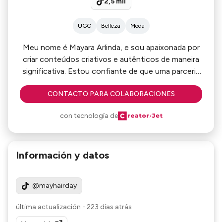
2,5 mil
UGC
Belleza
Moda
Meu nome é Mayara Arlinda, e sou apaixonada por
criar conteúdos criativos e autênticos de maneira
significativa. Estou confiante de que uma parceria
entre nós poderia ser mutuamente benéfica, e
CONTACTO PARA COLABORACIONES
estou ansiosa para discutir como posso contriubir.
Ficaria muito grata pela oportunidade de uma
con tecnología de
conversa para explorar possíveis colaborações.
Información y datos
@mayhairday
última actualización
-
223 días atrás