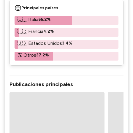
Principales países
🇮🇹 Italia
55.2%
🇫🇷 Francia
4.2%
🇺🇸 Estados Unidos
3.4%
🌎 Otros
37.2%
Publicaciones principales