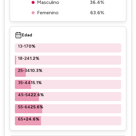
Masculino
36.4%
Femenino
63.6%
Edad
13-17
0%
18-24
1.2%
25-34
10.3%
35-44
15.1%
45-54
22.6%
55-64
25.6%
65+
24.6%