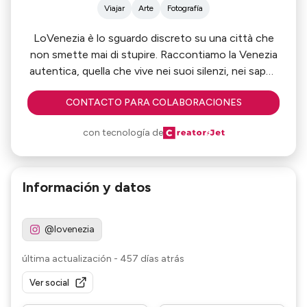
Viajar
Arte
Fotografía
LoVenezia è lo sguardo discreto su una città che
non smette mai di stupire. Raccontiamo la Venezia
autentica, quella che vive nei suoi silenzi, nei sapori
locali, nei dettagli nascosti tra calli e fondamenta.
CONTACTO PARA COLABORACIONES
Ogni post è un invito a rallentare, osservare,
scoprire. Dai bacari ai tramonti sulla laguna, dagli
con tecnología de
eventi esclusivi ai locali più amati da chi Venezia la
conosce davvero.
Información y datos
Siamo una bussola discreta per chi cerca l’eleganza
dell’esperienza, non solo l’immagine.
@lovenezia
última actualización
-
457 días atrás
Ver social