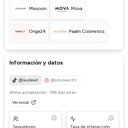
Mixsoon
Mova
Onge24
Paalm Cosmetics
Información y datos
@laudewit
@lolodewitttt
última actualización
-
266 días atrás
Ver social
Seguidores
Tasa de interacción