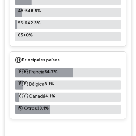
45-54
6.5%
55-64
2.3%
65+
0%
Principales países
🇫🇷 Francia
54.7%
🇧🇪 Bélgica
8.1%
🇨🇦 Canadá
4.1%
🌎 Otros
33.1%