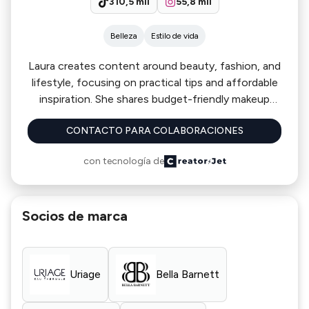
310,5 mil
55,8 mil
Belleza
Estilo de vida
Laura creates content around beauty, fashion, and
lifestyle, focusing on practical tips and affordable
inspiration. She shares budget-friendly makeup
tutorials, easy hairstyle techniques, and accessible
CONTACTO PARA COLABORACIONES
clothing hauls. With her warm and engaging tone,
often addressing her audience as “mes
con tecnología de
copinettes,” she inspires her followers to feel
confident and take care of themselves through
simple, relatable routines.
Socios de marca
Uriage
Bella Barnett