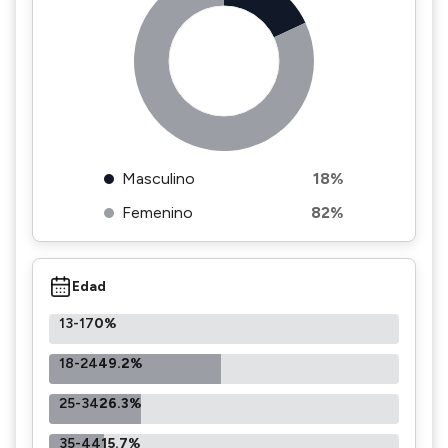
Masculino
18%
Femenino
82%
Edad
13-17
0%
18-24
49.2%
25-34
26.3%
35-44
15.7%