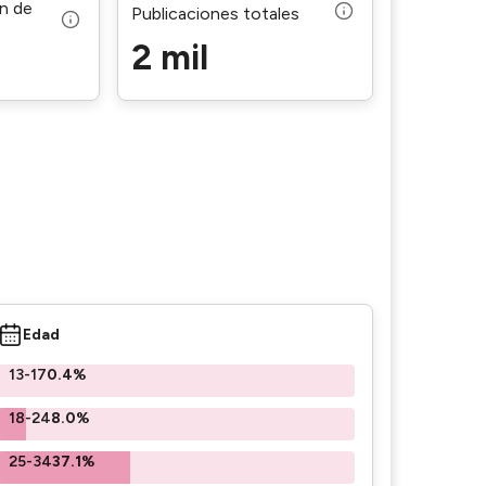
ón de
Publicaciones totales
2 mil
Edad
13-17
0.4%
18-24
8.0%
25-34
37.1%