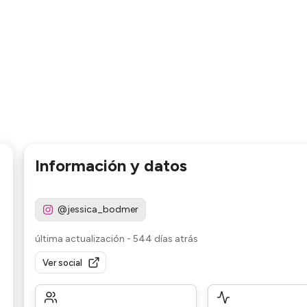
Información y datos
@jessica_bodmer
última actualización
-
544 días atrás
Ver social