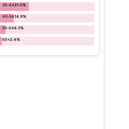
35-44
31.0%
45-54
14.9%
55-64
6.3%
65+
2.4%