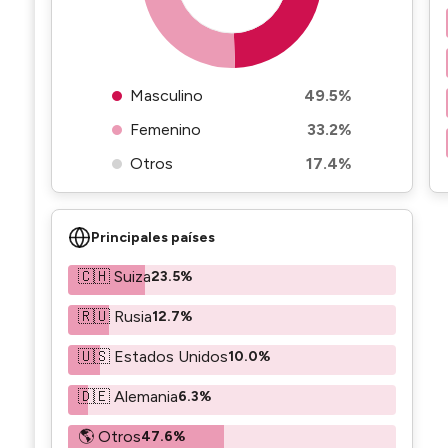
Masculino
49.5%
Femenino
33.2%
Otros
17.4%
Principales países
🇨🇭 Suiza
23.5%
🇷🇺 Rusia
12.7%
🇺🇸 Estados Unidos
10.0%
🇩🇪 Alemania
6.3%
🌎 Otros
47.6%