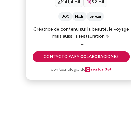
141,4 mil
5,2 mil
UGC
Moda
Belleza
Créatrice de contenu sur la beauté, le voyage
mais aussi la restauration ✨
Lille et Paris 📍
CONTACTO PARA COLABORACIONES
Caméra 4K et Montage pro 🩷
con tecnología de