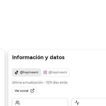
Información y datos
@heymewni
@heymewni
última actualización
-
329 días atrás
Ver social