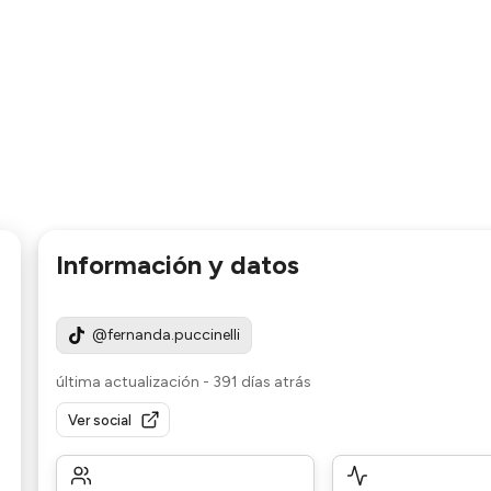
Información y datos
@fernanda.puccinelli
última actualización
-
391 días atrás
Ver social