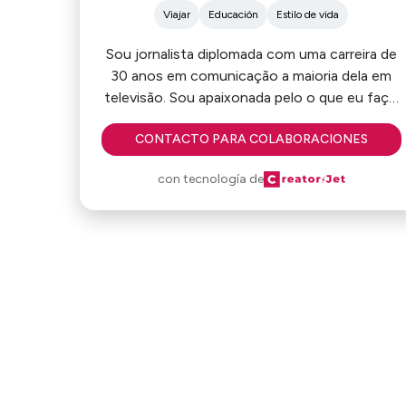
Viajar
Educación
Estilo de vida
Sou jornalista diplomada com uma carreira de
30 anos em comunicação a maioria dela em
televisão. Sou apaixonada pelo o que eu faço
que é dar vez e voz a todos. Estou com um
CONTACTO PARA COLABORACIONES
programa de turismo e faço divulgação de
marcas e serviços nas redes sociais.
con tecnología de