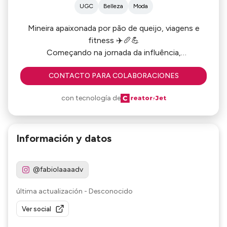
UGC
Belleza
Moda
Mineira apaixonada por pão de queijo, viagens e
fitness ✈️🥖💪
Começando na jornada da influência,
compartilhando dicas, aventuras e inspirações ✨
CONTACTO PARA COLABORACIONES
📍 Base em Minas Gerais
con tecnología de
Información y datos
@fabiolaaaadv
última actualización
-
Desconocido
Ver social