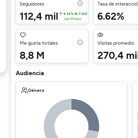
Seguidores
Tasa de interacci
112,4 mil
6.62%
6.34% (6,7 mil)
Last 30 days
Me gusta totales
Visitas promedio
8,8 M
270,4 mi
Audiencia
Género