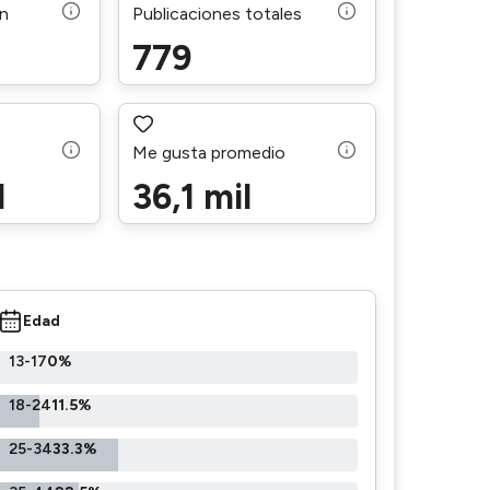
ón
Publicaciones totales
779
Me gusta promedio
l
36,1 mil
Edad
13-17
0%
18-24
11.5%
25-34
33.3%