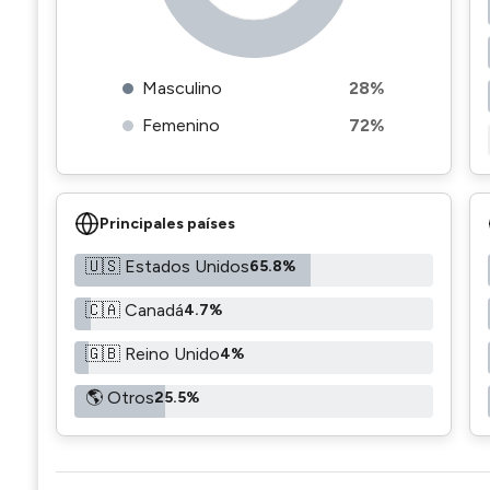
Masculino
28%
Femenino
72%
Principales países
🇺🇸 Estados Unidos
65.8%
🇨🇦 Canadá
4.7%
🇬🇧 Reino Unido
4%
🌎 Otros
25.5%