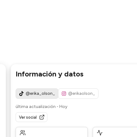
Información y datos
@erika_olson_
@erikaolson_
última actualización
-
Hoy
Ver social