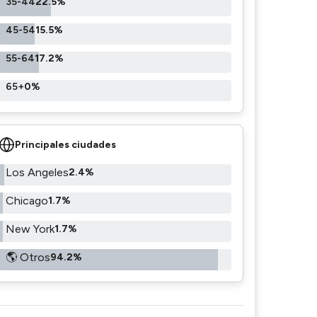
35-44
22.5%
45-54
15.5%
55-64
17.2%
65+
0%
Principales ciudades
Los Angeles
2.4%
Chicago
1.7%
New York
1.7%
🌎 Otros
94.2%