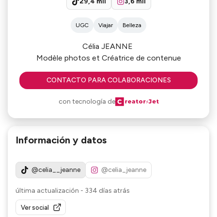
29,4 mil
3,6 mil
UGC
Viajar
Belleza
Célia JEANNE
Modèle photos et Créatrice de contenue
CONTACTO PARA COLABORACIONES
con tecnología de
Información y datos
@celia__jeanne
@celia_jeanne
última actualización
-
334 días atrás
Ver social