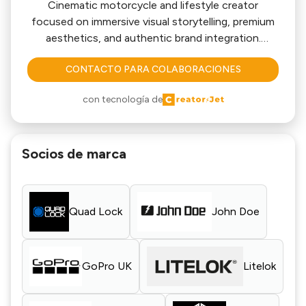
Cinematic motorcycle and lifestyle creator
focused on immersive visual storytelling, premium
aesthetics, and authentic brand integration.
CONTACTO PARA COLABORACIONES
My content blends POV riding, adventure, music
culture, technology, and cinematic editing to
con tecnología de
create reels that feel atmospheric and emotionally
engaging rather than traditionally promotional.
Socios de marca
I specialise in creating visually driven content for
motorcycle, lifestyle, audio, technology, outdoor,
and premium apparel brands through natural
product integration a
Quad Lock
John Doe
GoPro UK
Litelok