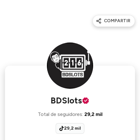
COMPARTIR
BDSlots
Total de seguidores
:
29,2 mil
29,2 mil