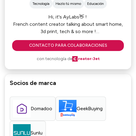
Tecnología
Hazlo tú mismo
Educación
Hi, it's AyLabs👋 !
French content creator talking about smart home,
3d print, tech & so more !
Happy to share my passions through my videos
CONTACTO PARA COLABORACIONES
con tecnología de
Socios de marca
Domadoo
GeekBuying
Sunlu